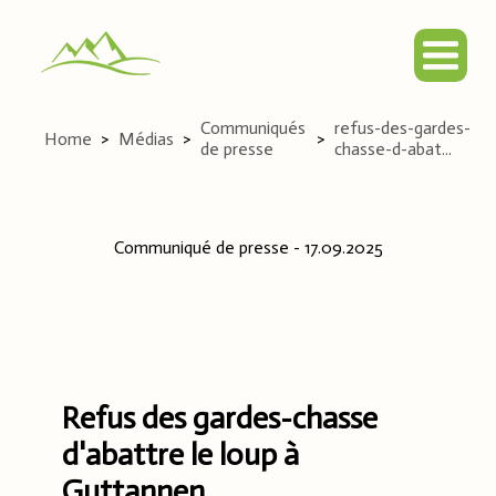
Communiqués
refus-des-gardes-
Home
>
Médias
>
>
de presse
chasse-d-abat...
Communiqué de presse
-
17.09.2025
Refus des gardes-chasse
d'abattre le loup à
Guttannen